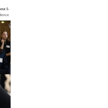
oui
&
llence.