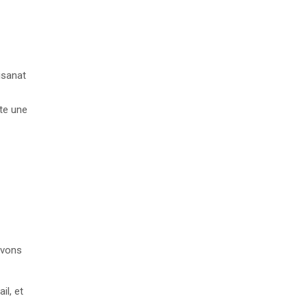
isanat
te une
avons
il, et