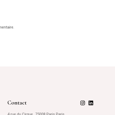
entaire.
Contact
Instagram
LinkedIn
4 rue du Cirque 75008 Paris Paris