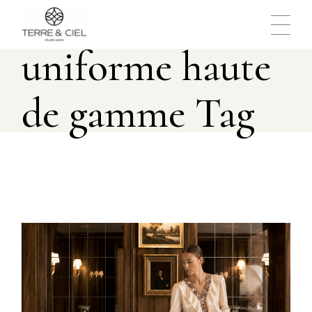
Skip
to
the
content
uniforme haute
de gamme Tag